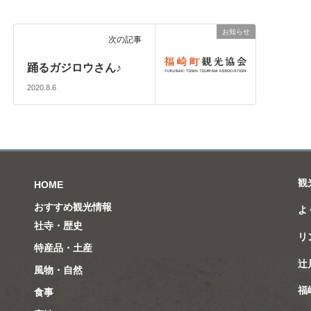
お知らせ
次の記事
踊るガジロウさん♪
2020.8.6
観
HOME
おすすめ観光情報
よ
社寺・歴史
リ
特産品・土産
辻
風物・自然
福
食事