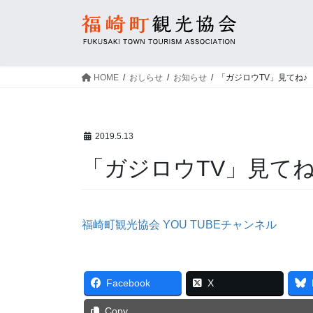
コ
ナ
ン
ビ
テ
ゲ
ン
ー
ツ
シ
HOME
おしらせ
お知らせ
「ガジロウTV」見てね♪
へ
ョ
ス
ン
キ
に
2019.5.13
ッ
移
プ
動
「ガジロウTV」見てね
福崎町観光協会 YOU TUBEチャンネル
Facebook
X
Copy