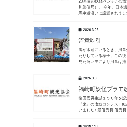
23基目の妖怪ベンチが設
川郵便局）。 今年、日本
馬車道沿いに設置されました
2026.3.23
河童駒引
馬が水辺にいるとき、河童
たりしている様子。この後
見た飼い主により河童は捕ま
2026.3.8
福崎町妖怪プラモ
柳田國男生誕１５０年を記
『鬼』の改造コンテスト結
いました♪ 最優秀賞 優秀賞
2025.12.4