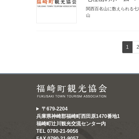
関西百名山に数えられる七種
山
投
固
1
稿
定
ペ
の
ー
ペ
ジ
ー
ジ
送
〒679-2204
り
兵庫県神崎郡福崎町西田原1470番地1
福崎町辻川観光交流センター内
TEL 0790-21-9056
FAX 0790-21-9057