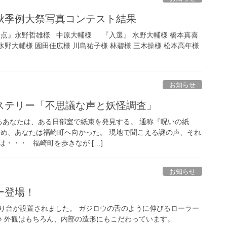
秋季例大祭写真コンテスト結果
次点』永野哲雄様 中原大輔様 『入選』 水野大輔様 橋本真喜
 水野大輔様 園田佳広様 川島祐子様 林碧様 三木操様 松本高年様
お知らせ
ステリー「不思議な声と妖怪調査」
あなたは、ある日部室で紙束を発見する。 通称『呪いの紙
ため、あなたは福崎町へ向かった。 現地で聞こえる謎の声、それ
・・・ 福崎町を歩きなが […]
お知らせ
ー登場！
り台が設置されました。 ガジロウの舌のように伸びるローラー
♪ 外観はもちろん、内部の造形にもこだわっています。