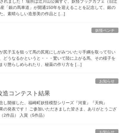
置されました！ 場所は辻川山公園すぐ、妖怪ブックカフェ（旧辻
遺産「銀の馬車道」が開通150年を迎えることを記念して、銀の
。素晴らしい造形美の作品と […]
妖怪ベンチ
が尻子玉を狙って馬の尻尾にしがみついたり手綱を取って引い
、どうなるかというと・・・驚いて陸に上がる馬、その様子を
り懲らしめられたり、秘薬の作り方を […]
お知らせ
改造コンテスト結果
念し開催した、福崎町妖怪模型シリーズ『河童』『天狗』
果の発表です！ ご参加いただきました皆さま、ありがとうござ
（2作品） 入賞（5作品）
お知らせ