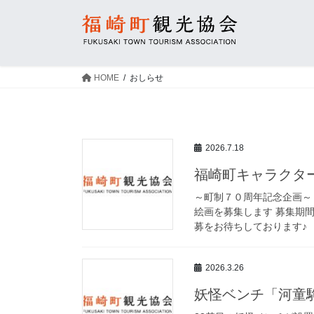
コ
ナ
ン
ビ
テ
ゲ
ン
ー
ツ
シ
HOME
おしらせ
へ
ョ
ス
ン
キ
に
ッ
移
2026.7.18
プ
動
福崎町キャラクタ
～町制７０周年記念企画～
絵画を募集します 募集期間
募をお待ちしております♪
2026.3.26
妖怪ベンチ「河童