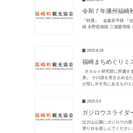
令和７年播州福崎
『特選』 金森良平様 『
様 永野哲雄様 三浦愛理様
2025.8.29
福崎まちめぐりミ
オカルト研究部に所属する
束』 その謎を突き止める
が指し示す先にあるものとは
2025.5.5
ガジロウスライダ
辻川山公園にガジロウの滑
滑り台を楽しんでください