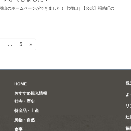
山のホームページができました！ 七種山 | 【公式】福崎町の
固
固
2
…
5
»
定
定
ペ
ペ
ー
ー
ジ
ジ
観
HOME
おすすめ観光情報
よ
社寺・歴史
リ
特産品・土産
辻
風物・自然
福
食事