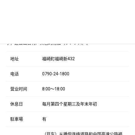
ＪＡ直销店「旬彩蔵 福崎」
JA兵庫西的农贸市场，秉持着“为消费者提供安全、新鲜、美味的
商品”的理念，提供当地采摘的蔬菜、花卉和地方加工品。每年秋
季，还会出售特产黄色的角茄（ツノナス）。
地址
福崎町福崎新432
电话
0790-24-1800
营业时间
8:00～18:00
休息日
每月第四个星期三及年末年初
駐車場
有
（开车）从播但连络道路和中国高速公路福